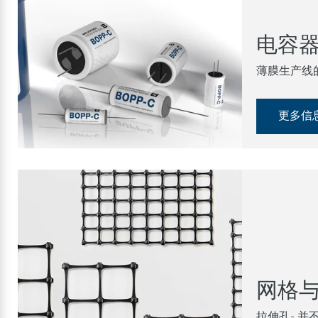
电容
薄膜生产线
更多信
网格
拉伸孔- 