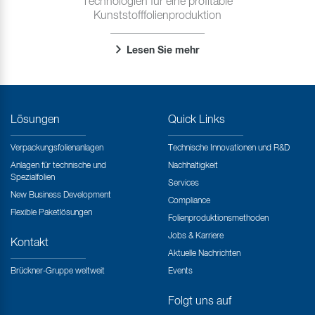
Technologien für eine profitable
Kunststofffolienproduktion
Lesen Sie mehr
Lösungen
Quick Links
Verpackungsfolienanlagen
Technische Innovationen und R&D
Anlagen für technische und
Nachhaltigkeit
Spezialfolien
Services
New Business Development
Compliance
Flexible Paketlösungen
Folienproduktionsmethoden
Jobs & Karriere
Kontakt
Aktuelle Nachrichten
Brückner-Gruppe weltweit
Events
Folgt uns auf