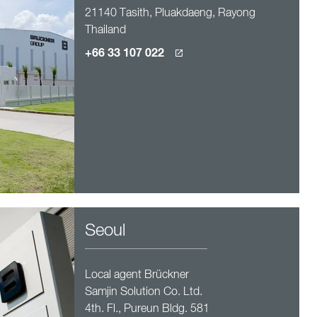
21140 Tasith, Pluakdaeng, Rayong
Thailand
+66 33 107 022
Seoul
Local agent Brückner
Samjin Solution Co. Ltd.
4th. Fl., Pureun Bldg. 581