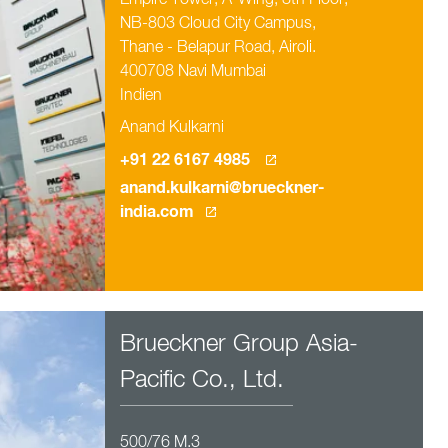
Empire Tower, A-Wing, 8th Floor,
NB-803 Cloud City Campus,
Thane - Belapur Road, Airoli.
400708 Navi Mumbai
Indien
Anand Kulkarni
+91 22 6167 4985
anand.kulkarni@brueckner-
india.com
Brueckner Group Asia-
Pacific Co., Ltd.
500/76 M.3