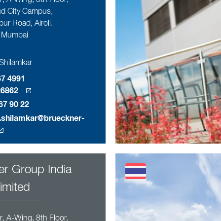
, A-Wing, 8th Floor,
d City Campus,
ur Road, Airoli.
 Mumbai
hilamkar
67 4991
26862
67 90 22
shilamkar@brueckner-
r Group India
Limited
, A-Wing, 8th Floor,