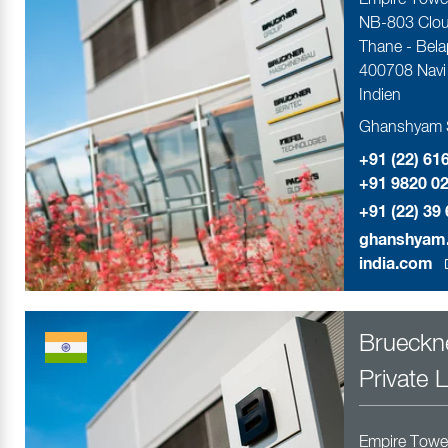
Empire Tower
NB-803 Clou
Thane - Belap
400708 Navi
Indien
Ghanshyam S
+91 (22) 61
+91 9820 0
+91 (22) 39 
ghanshyam.
india.com
Brueckne
Private 
Empire Tower