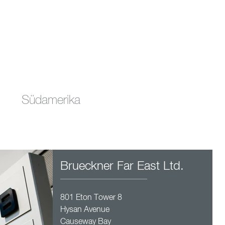
Südamerika
Brueckner Far East Ltd.
801 Eton Tower 8
Hysan Avenue
Causeway Bay