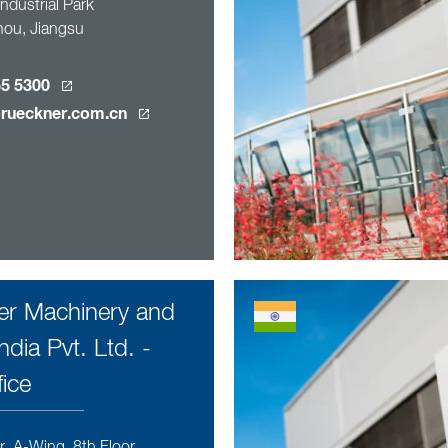
ndustrial Park
ou, Jiangsu
55 5300
rueckner.com.cn
er Machinery and
ndia Pvt. Ltd. -
fice