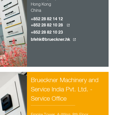
Hong Kong
China
+852 28 82 14 12
+852 28 82 10 28
+852 28 82 10 23
bfehk@brueckner.hk
Brueckner Machinery and
Service India Pvt. Ltd. -
Service Office