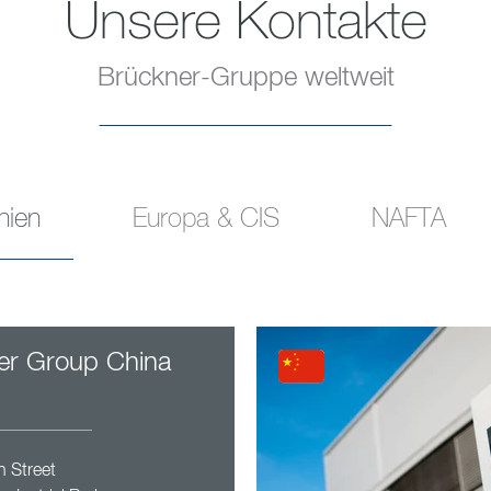
Unsere Kontakte
Brückner-Gruppe weltweit
nien
Europa & CIS
NAFTA
er Group China
n Street