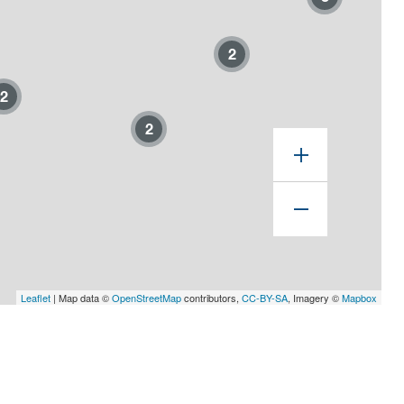
2
2
2
Leaflet
| Map data ©
OpenStreetMap
contributors,
CC-BY-SA
, Imagery ©
Mapbox