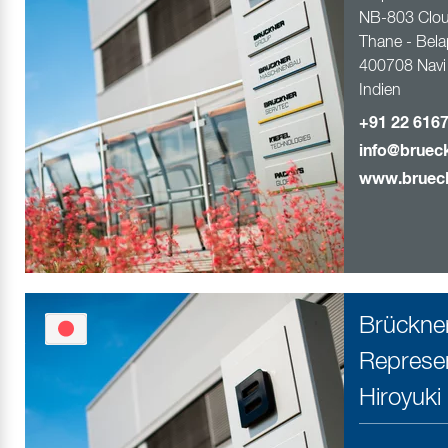
NB-803 Clou
Thane - Belap
400708 Navi
Indien
+91 22 616
info@bruec
www.bruec
Brückner
Represen
Hiroyuki