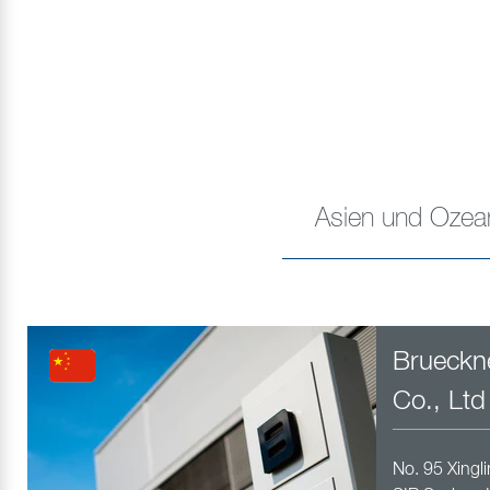
Asien und Ozea
Brueckn
Co., Ltd
No. 95 Xingli