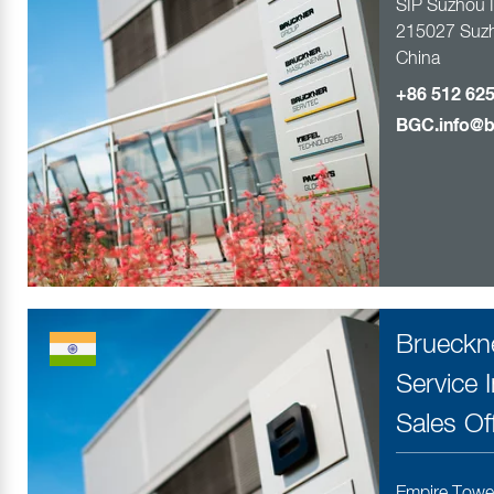
SIP Suzhou I
215027 Suzh
China
+86 512 62
BGC.info@b
Brueckn
Service I
Sales Of