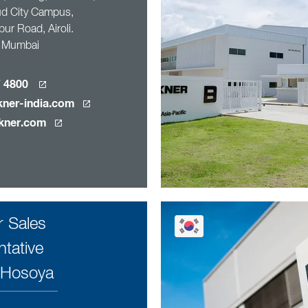
d City Campus,
ur Road, Airoli.
 Mumbai
7 4800
kner-india.com
kner.com
 Sales
tative
 Hosoya