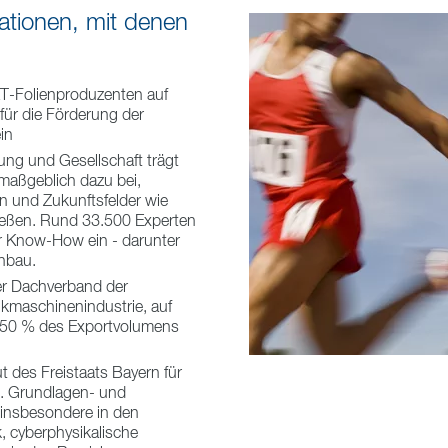
tionen, mit denen
ET-Folienproduzenten auf
für die Förderung der
in
hung und Gesellschaft trägt
 maßgeblich dazu bei,
ln und Zukunftsfelder wie
ließen. Rund 33.500 Experten
r Know-How ein - darunter
enbau.
er Dachverband der
kmaschinenindustrie, auf
 50 % des Exportvolumens
ut des Freistaats Bayern für
s. Grundlagen- und
insbesondere in den
, cyberphysikalische