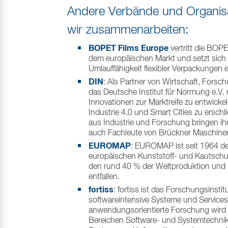
Andere Verbände und Organisa
wir zusammenarbeiten:
BOPET Films Europe
vertritt die BOP
dem europäischen Markt und setzt sich 
Umlauffähigkeit flexibler Verpackungen e
DIN
: Als Partner von Wirtschaft, Forsc
das Deutsche Institut für Normung e.V.
Innovationen zur Marktreife zu entwicke
Industrie 4.0 und Smart Cities zu ersch
aus Industrie und Forschung bringen ih
auch Fachleute von Brückner Maschin
EUROMAP
: EUROMAP ist seit 1964 d
europäischen Kunststoff- und Kautschu
den rund 40 % der Weltproduktion und
entfallen.
fortiss
: fortiss ist das Forschungsinstit
softwareintensive Systeme und Service
anwendungsorientierte Forschung wird 
Bereichen Software- und Systemtechnik